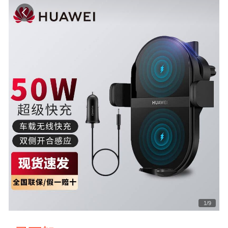
1
/
9