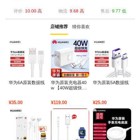
评价:
10.00 高
物流:
9.68 高
售后:
9.77 低
店铺推荐
猜你喜欢
华为6A原装数据线
华为原装充电器40
华为原装5A数据线
华
w 【40W超级快充
W
套装】10V4A充电
ma
头＋5A数据线
pr
¥
35.00
¥
119.00
¥
25.00
¥
1
6
快
【
伪