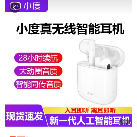
1
/
9