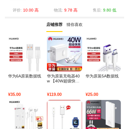
评价:
10.00 高
物流:
9.78 高
售后:
9.80 低
店铺推荐
猜你喜欢
华为6A原装数据线
华为原装充电器40
华为原装5A数据线
华
w 【40W超级快充
充
套装】10V4A充电
丨
头＋5A数据线
充
¥
35.00
¥
119.00
¥
25.00
¥
9
G
T
手
装