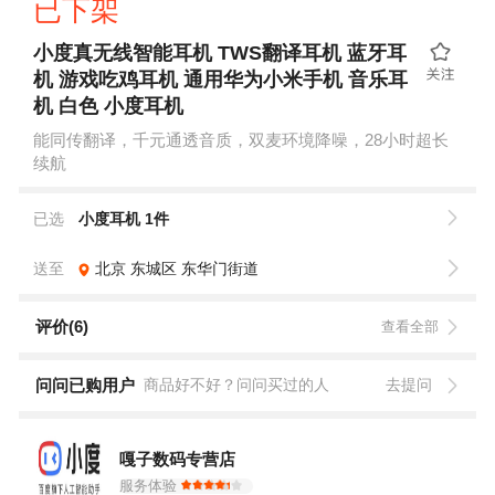
已下架
小度真无线智能耳机 TWS翻译耳机 蓝牙耳
机 游戏吃鸡耳机 通用华为小米手机 音乐耳
机 白色 小度耳机
能同传翻译，千元通透音质，双麦环境降噪，28小时超长
续航
已选
小度耳机 1件
送至
北京
东城区
东华门街道
评价(6)
查看全部
问问已购用户
商品好不好？问问买过的人
去提问
嘎子数码专营店
服务体验