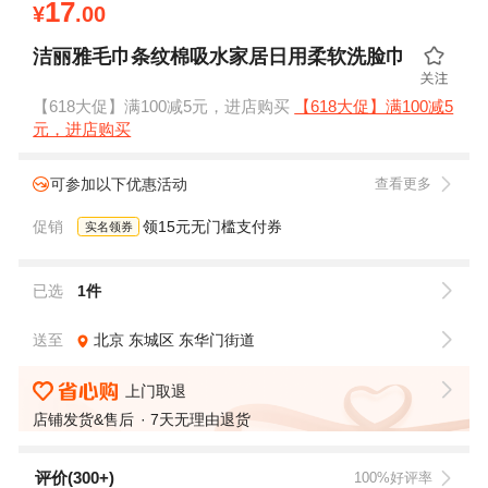
17
¥
.00
洁丽雅毛巾条纹棉吸水家居日用柔软洗脸巾
【618大促】满100减5元，进店购买
【618大促】满100减5
元，进店购买
可参加以下优惠活动
查看更多
促销
领15元无门槛支付券
实名领券
已选
1件
送至
北京
东城区
东华门街道
上门取退
店铺发货&售后
7天无理由退货
评价(300+)
100%好评率