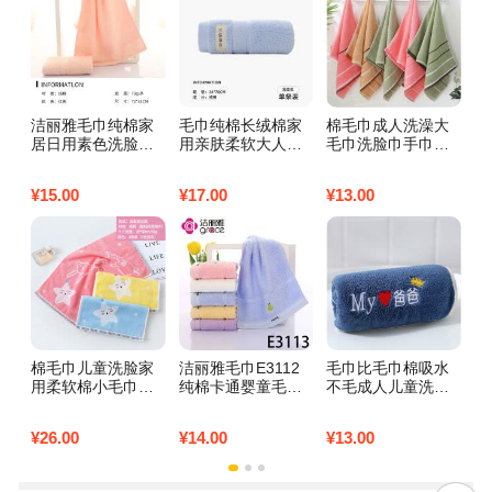
洁丽雅毛巾纯棉家
毛巾纯棉长绒棉家
棉毛巾成人洗澡大
1
居日用素色洗脸巾
用亲肤柔软大人洗
毛巾洗脸巾手巾吸
柔
吸水柔软 粉红色1
脸毛巾家庭装高档
水不毛批发福利家
成
条72*33cm
长绒棉单条装浅蓝
用加厚 （1条装）
方
¥
15.00
¥
17.00
¥
13.00
¥
6
素雅三段【颜色随
1
机】
推
棉毛巾儿童洗脸家
洁丽雅毛巾E3112
毛巾比毛巾棉吸水
南
用柔软棉小毛巾吸
纯棉卡通婴童毛巾
不毛成人儿童洗脸
空
水不毛婴儿面巾批
柔软舒适吸水_1 E3
家用男女洗脸巾日
凉
发 3条童巾海星
113蓝色1条50*25c
用 爸爸蓝25*50
爽
¥
26.00
¥
14.00
¥
13.00
¥
4
（多色混发）
m
2
花
棉