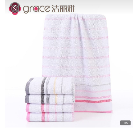
1
/
5