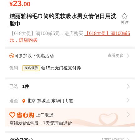
23
¥
.00
洁丽雅棉毛巾简约柔软吸水男女情侣日用洗
脸巾
【618大促】满100减5元，进店购买
【618大促】满100减5
元，进店购买
可参加以下优惠活动
查看更多
促销
领15元无门槛支付券
实名领券
已选
1件
送至
北京
东城区
东华门街道
上门取退
店铺发货&售后
7天无理由退货
评价(300+)
100%好评率