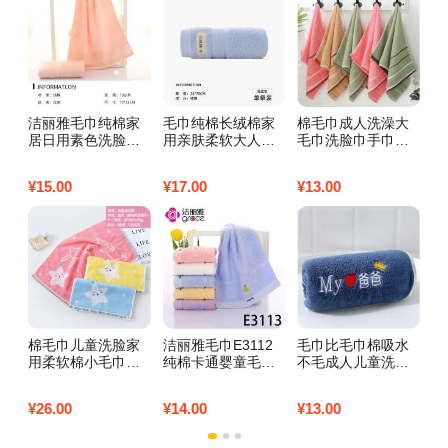
洁丽雅毛巾纯棉家
毛巾纯棉长绒棉家
棉毛巾成人洗澡大
1
居日用素色洗脸巾
用亲肤柔软大人洗
毛巾洗脸巾手巾吸
柔
吸水柔软 粉红色1
脸毛巾家庭装高档
水不毛批发福利家
成
条72*33cm
长绒棉单条装浅蓝
用加厚 （1条装）
方
¥
15.00
¥
17.00
¥
13.00
¥
6
素雅三段【颜色随
1
机】
推
棉毛巾儿童洗脸家
洁丽雅毛巾E3112
毛巾比毛巾棉吸水
南
用柔软棉小毛巾吸
纯棉卡通婴童毛巾
不毛成人儿童洗脸
空
水不毛婴儿面巾批
柔软舒适吸水_1 E3
家用男女洗脸巾日
凉
发 3条童巾海星
113蓝色1条50*25c
用 爸爸蓝25*50
爽
¥
26.00
¥
14.00
¥
13.00
¥
4
（多色混发）
m
2
花
棉