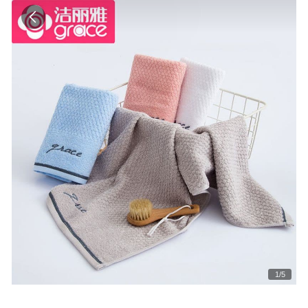
1
/
5