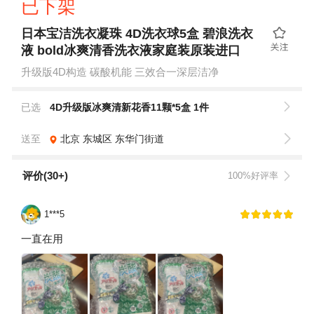
已下架
日本宝洁洗衣凝珠 4D洗衣球5盒 碧浪洗衣
液 bold冰爽清香洗衣液家庭装原装进口
升级版4D构造 碳酸机能 三效合一深层洁净
已选
4D升级版冰爽清新花香11颗*5盒 1件
送至
北京
东城区
东华门街道
评价(30+)
100%好评率
1***5
一直在用