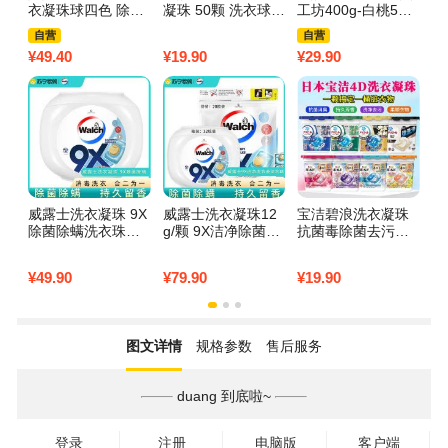
衣凝珠球四色 除菌
凝珠 50颗 洗衣球
工坊400g-白桃50
除
除螨护色防串色
除菌除螨 留香 【一
颗
洗
自营
自营
【1盒】50粒
盒】单腔50颗 白茶
合
¥
49.40
¥
19.90
¥
29.90
¥
1
香
威露士洗衣凝珠 9X
威露士洗衣凝珠12
宝洁碧浪洗衣凝珠
立
除菌除螨洗衣珠球
g/颗 9X洁净除菌除
抗菌毒除菌去污洗
洗
洗衣液 12g*32粒*1
螨洗衣液洗衣珠球
衣球花香柔顺剂洗
+
盒
52粒（32粒+20粒
衣液 套餐A 【4D
0g
¥
49.90
¥
79.90
¥
19.90
¥
2
袋装）
版】绿色除臭室内
阴干14颗粒/1盒
图文详情
规格参数
售后服务
duang 到底啦~
登录
注册
电脑版
客户端