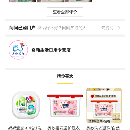
查看全部评价
问问已购用户
商品好不好？问问买过的人
去提问
奇玮生活日用专营店
猜你喜欢
妈妈壹选la 4合1洗
奥妙樱花柔护洗衣
奥妙洗衣凝珠/自然
威