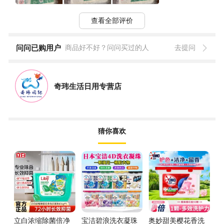
查看全部评价
问问已购用户
商品好不好？问问买过的人
去提问
奇玮生活日用专营店
猜你喜欢
立白浓缩除菌倍净
宝洁碧浪洗衣凝珠
奥妙甜美樱花香洗
立