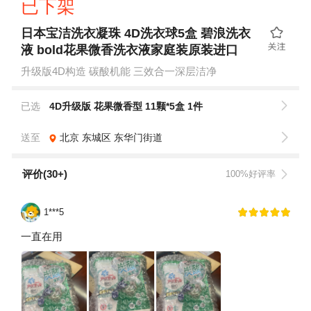
已下架
日本宝洁洗衣凝珠 4D洗衣球5盒 碧浪洗衣
液 bold花果微香洗衣液家庭装原装进口
升级版4D构造 碳酸机能 三效合一深层洁净
已选
4D升级版 花果微香型 11颗*5盒 1件
送至
北京
东城区
东华门街道
评价(30+)
100%好评率
1***5
一直在用