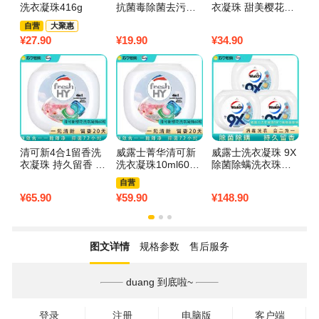
洗衣凝珠416g
抗菌毒除菌去污洗
衣凝珠 甜美樱花50
凝
衣球花香柔顺剂洗
颗 2盒
师
自营
大聚惠
衣液 套餐A 【4D
2
¥
27.90
¥
19.90
¥
34.90
¥
2
版】深蓝3倍抗菌14
颗粒/1盒
清可新4合1留香洗
威露士菁华清可新
威露士洗衣凝珠 9X
奥
衣凝珠 持久留香 除
洗衣凝珠10ml60粒
除菌除螨洗衣珠球
洗
菌除螨 深层洁净去
四合一香味持久留
洗衣液 12g*32粒*3
球
自营
污渍 洗衣珠 60粒盒
香除菌去霉味洗衣
盒
香
¥
65.90
¥
59.90
¥
148.90
¥
1
装 玫瑰香
球 樱花 60粒
香
图文详情
规格参数
售后服务
duang 到底啦~
登录
注册
电脑版
客户端