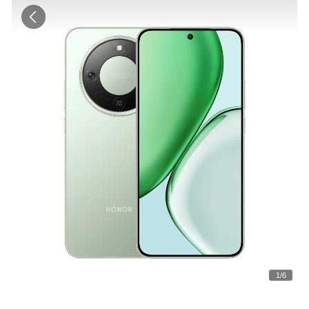
1
/
6