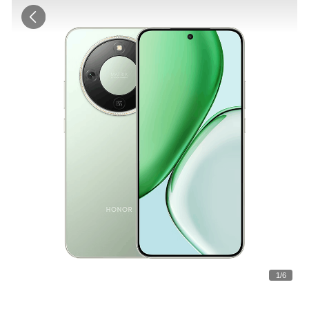
1
/
6