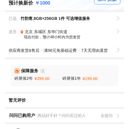
预计换新价
￥1000
已选
竹韵青,8GB+256GB 1件
可选增值服务
送至
北京
东城区
东华门街道
现在付款，预计48小时内为您发货
供应商发货&售后
满98元免基础运费
7天无理由退货
保障服务
碎屏保2年
碎屏保1年
¥399.00
¥199.00
暂无评价
问问已购用户
商品好不好？问问买过的人
去提问