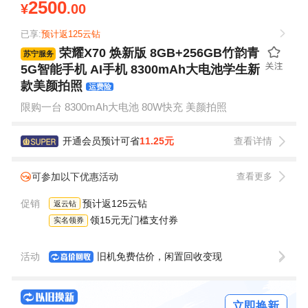
2500
¥
.00
已享:
预计返125云钻
荣耀X70 焕新版 8GB+256GB竹韵青
苏宁服务
5G智能手机 AI手机 8300mAh大电池学生新
款美颜拍照
运费险
限购一台 8300mAh大电池 80W快充 美颜拍照
开通会员预计可省
11.25元
查看详情
可参加以下优惠活动
查看更多
促销
预计返125云钻
返云钻
领15元无门槛支付券
实名领券
活动
旧机免费估价，闲置回收变现
立即换新