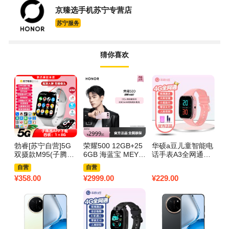
京臻选手机苏宁专营店
苏宁服务
猜你喜欢
勃睿[苏宁自营]5G
荣耀500 12GB+25
华硕a豆儿童智能电
[
双摄款M95(子腾园
6GB 海蓝宝 MEY-A
话手表A3全网通视
流
App下载)微信聊天
N00 双卡 焕新版 全
频插卡通话支付微
智
自营
自营
支付QQ音乐抖音视
网通版手机
聊双摄拍照定位防
信
¥
358.00
¥
2999.00
¥
229.00
¥
2
频手机远程管理AL
水学生礼物 冰桃粉
付
智能小度9重AI定位
用
手表 官方高配.全网
生
通5G﹢双摄像头银
色白胶