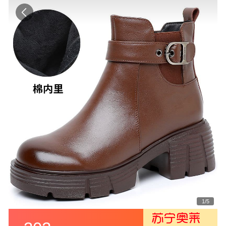
1
/
5