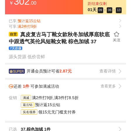
302
￥
.00
距结束仅剩
01天
09
:
06
:
13
已享:
预计返15云钻
可享:
满2件打9折
真皮复古马丁靴女款秋冬加绒厚底软底
中跟透气英伦风短靴女靴 棕色加绒 37
7天价保
源头货源 低价尝鲜
开通会员预计可省
2.87元
查看详情
还差
1件
可参加满减活动
查看更多
促销
满2件打9折,满3件打8.5折
满减
预计返15云钻
返云钻
领15元无门槛支付券
实名领券
已选
37,棕色加绒 1件