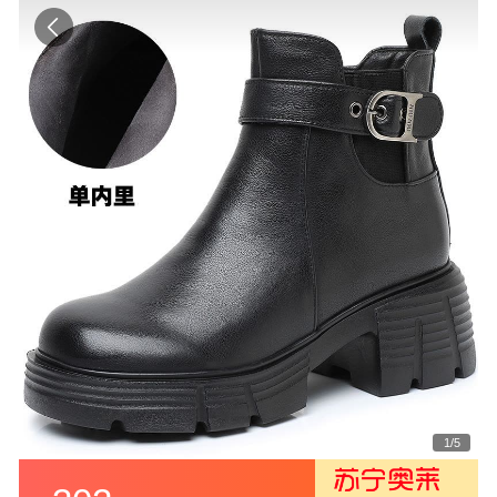
1
/
5