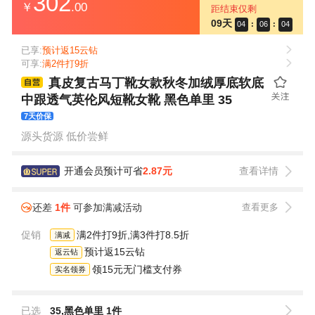
302
￥
.00
距结束仅剩
09天
04
:
06
:
04
已享:
预计返15云钻
可享:
满2件打9折
真皮复古马丁靴女款秋冬加绒厚底软底
中跟透气英伦风短靴女靴 黑色单里 35
7天价保
源头货源 低价尝鲜
开通会员预计可省
2.87元
查看详情
还差
1件
可参加满减活动
查看更多
促销
满2件打9折,满3件打8.5折
满减
预计返15云钻
返云钻
领15元无门槛支付券
实名领券
已选
35,黑色单里 1件