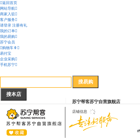

返回首页
网站导航

商家入驻

客户服务

请登录
注册有礼
我的订单

我的易购

苏宁会员

购物车
0

易付宝
企业采购

手机苏宁

苏宁帮客苏宁自营旗舰店
在线客服
店铺信息