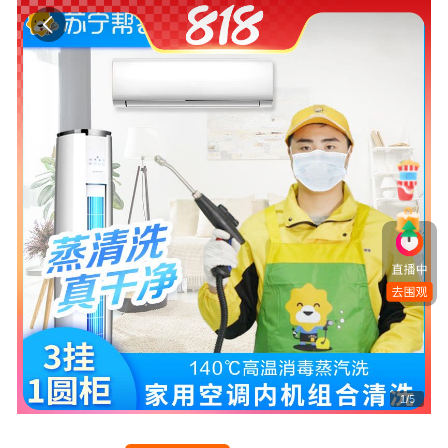
1
/
5