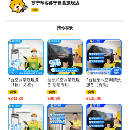
苏宁帮客苏宁自营旗舰店
猜你喜欢
2台空调清洗服务
挂壁式空调清洗服
2台挂壁式空调清洗
5
（1挂+1方柜）
务 活动专用
服务（拆洗）
1
自营
自营
自营
¥
241.20
¥
88.90
¥
135.00
¥
4