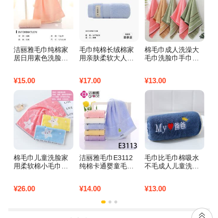
洁丽雅毛巾纯棉家
毛巾纯棉长绒棉家
棉毛巾成人洗澡大
1
居日用素色洗脸巾
用亲肤柔软大人洗
毛巾洗脸巾手巾吸
柔
吸水柔软 粉红色1
脸毛巾家庭装高档
水不毛批发福利家
成
条72*33cm
长绒棉单条装浅蓝
用加厚 （1条装）
方
¥
15.00
¥
17.00
¥
13.00
¥
6
素雅三段【颜色随
1
机】
推
棉毛巾儿童洗脸家
洁丽雅毛巾E3112
毛巾比毛巾棉吸水
南
用柔软棉小毛巾吸
纯棉卡通婴童毛巾
不毛成人儿童洗脸
空
水不毛婴儿面巾批
柔软舒适吸水_1 E3
家用男女洗脸巾日
凉
发 3条童巾海星
113蓝色1条50*25c
用 爸爸蓝25*50
爽
¥
26.00
¥
14.00
¥
13.00
¥
4
（多色混发）
m
2
花
棉