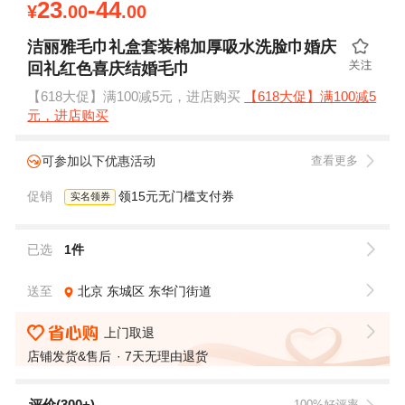
23
-44
¥
.00
.00
洁丽雅毛巾礼盒套装棉加厚吸水洗脸巾婚庆
回礼红色喜庆结婚毛巾
【618大促】满100减5元，进店购买
【618大促】满100减5
元，进店购买
可参加以下优惠活动
查看更多
促销
领15元无门槛支付券
实名领券
已选
1件
送至
北京
东城区
东华门街道
上门取退
店铺发货&售后
7天无理由退货
评价(300+)
100%好评率