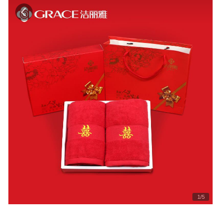
1
/
5