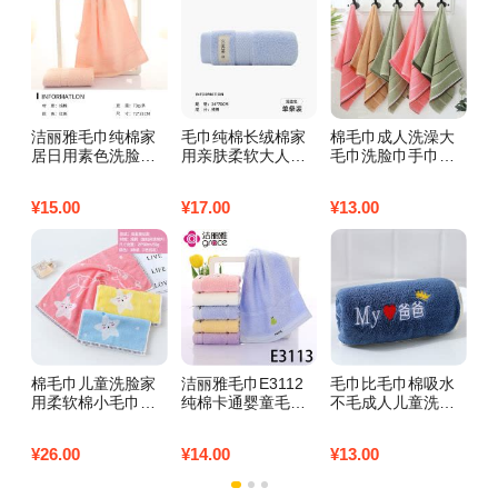
洁丽雅毛巾纯棉家
毛巾纯棉长绒棉家
棉毛巾成人洗澡大
1
居日用素色洗脸巾
用亲肤柔软大人洗
毛巾洗脸巾手巾吸
柔
吸水柔软 粉红色1
脸毛巾家庭装高档
水不毛批发福利家
成
条72*33cm
长绒棉单条装浅蓝
用加厚 （1条装）
方
¥
15.00
¥
17.00
¥
13.00
¥
6
素雅三段【颜色随
1
机】
推
棉毛巾儿童洗脸家
洁丽雅毛巾E3112
毛巾比毛巾棉吸水
南
用柔软棉小毛巾吸
纯棉卡通婴童毛巾
不毛成人儿童洗脸
空
水不毛婴儿面巾批
柔软舒适吸水_1 E3
家用男女洗脸巾日
凉
发 3条童巾海星
113蓝色1条50*25c
用 爸爸蓝25*50
爽
¥
26.00
¥
14.00
¥
13.00
¥
4
（多色混发）
m
2
花
棉