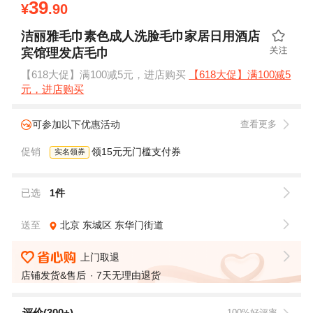
39
¥
.90
洁丽雅毛巾素色成人洗脸毛巾家居日用酒店
宾馆理发店毛巾
【618大促】满100减5元，进店购买
【618大促】满100减5
元，进店购买
可参加以下优惠活动
查看更多
促销
领15元无门槛支付券
实名领券
已选
1件
送至
北京
东城区
东华门街道
上门取退
店铺发货&售后
7天无理由退货
评价(300+)
100%好评率