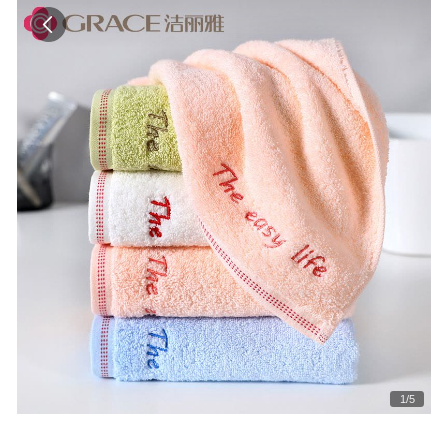
1
/
5