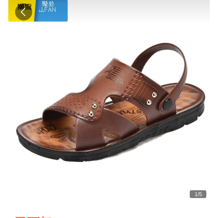
1
/
5