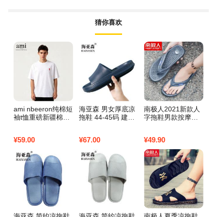
猜你喜欢
ami nbeeron纯棉短
海亚森 男女厚底凉
南极人2021新款人
人
袖t恤重磅新疆棉圆
拖鞋 44-45码 建议
字拖鞋男款按摩室
底
领打底衫男女百搭
适合尺码 43-44码
内外穿休闲防滑家
夹
休闲轻奢T L 白色
深蓝色 TK-5039
居凉拖鞋家居_1 灰
拖
¥
59.00
¥
67.00
¥
49.90
¥
4
色 43标准运动鞋码
版
海亚森 简约凉拖鞋
海亚森 简约凉拖鞋
南极人夏季凉拖鞋
朴