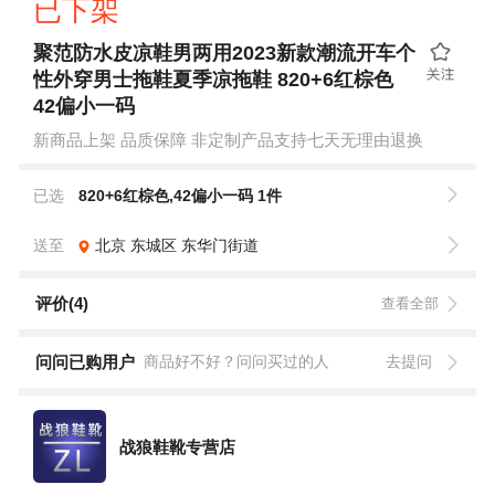
已下架
聚范防水皮凉鞋男两用2023新款潮流开车个
性外穿男士拖鞋夏季凉拖鞋 820+6红棕色
42偏小一码
新商品上架 品质保障 非定制产品支持七天无理由退换
已选
820+6红棕色,42偏小一码 1件
送至
北京
东城区
东华门街道
评价(4)
查看全部
问问已购用户
商品好不好？问问买过的人
去提问
战狼鞋靴专营店