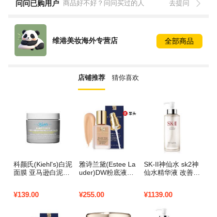
问问已购用户
商品好不好？问问买过的人
去提问
维港美妆海外专营店
全部商品
店铺推荐
猜你喜欢
科颜氏(Kiehl's)白泥
雅诗兰黛(Estee La
SK-II神仙水 sk2神
纪
面膜 亚马逊白泥净
uder)DW粉底液持
仙水精华液 改善肌
Y
致面膜温和清洁 黑
妆粉底液30ml 防晒
肤代谢 调理肌肤补
色
头 控油保湿 亚马逊
隔离遮瑕 DW粉底
水滋润 神仙水330
格
¥
139.00
¥
255.00
¥
1139.00
¥
2
白泥面膜125ml
液17号1W1(象牙
ml
控
白)适合白肌