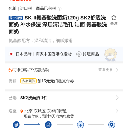
包邮
| 进口税：商品已包税
SK-II氨基酸洗面奶120g SK2舒透洗
苏宁国际
面奶 补水保湿 深层清洁毛孔 洁面 氨基酸洗
面奶
氨基酸配方，温和清洁，细腻嫩滑
日本品牌
商家中国香港仓发货
跨境商品
可参加以下优惠活动
查看更多
促销
领15元无门槛支付券
实名领券
已选
SK2洗面奶 1件
送至
北京
东城区
东华门街道
现在付款，预计4天内为您发货