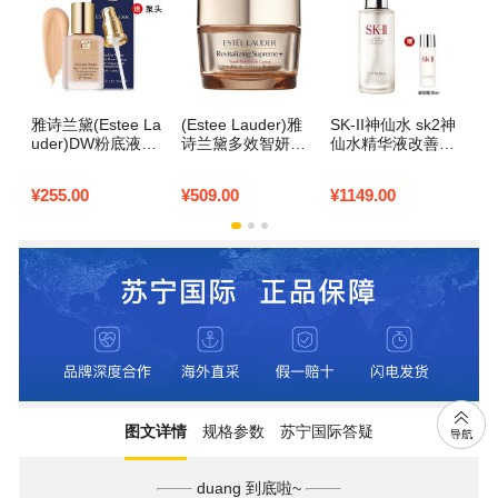
雅诗兰黛(Estee La
(Estee Lauder)雅
SK-II神仙水 sk2神
S
uder)DW粉底液持
诗兰黛多效智妍精
仙水精华液改善肌
仙
妆粉底液30ml防晒
华乳霜面霜75ml 保
肤代谢 调理肌肤补
肤
隔离遮瑕DW粉底液
湿补水面部精华霜
水滋润 神仙水330
水
¥
255.00
¥
509.00
¥
1149.00
¥
7
62号2C0自然偏白
雅诗兰黛清爽面霜7
ml
l
适合亚洲肌肤
5ml
图文详情
规格参数
苏宁国际答疑
duang 到底啦~