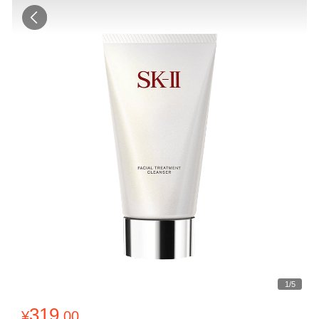
1
/
5
319
¥
.00