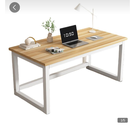
1
/
5