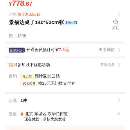
778
¥
.67
已享:
预计返38云钻
景福达桌子140*50cm张
运费险
做工精细
开通会员预计可省
7.4元
查看详情
可参加以下优惠活动
查看更多
促销
预计返38云钻
返云钻
领15元无门槛支付券
实名领券
已选
1件
送至
北京
东城区
东华门街道
现在付款，尽快为您发货