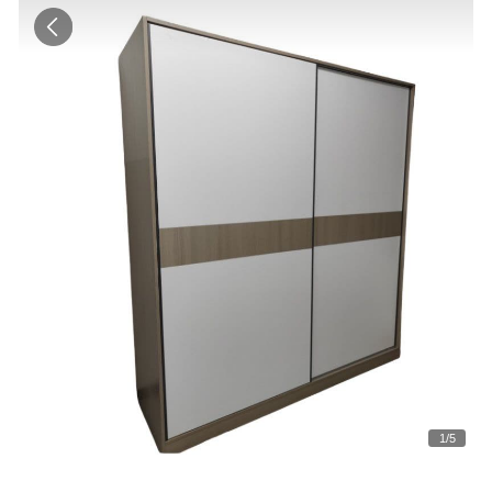
1
/
5