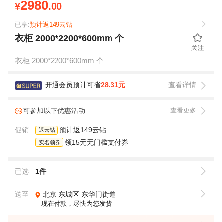
2980
¥
.00
已享:
预计返149云钻
衣柜 2000*2200*600mm 个
衣柜 2000*2200*600mm 个
开通会员预计可省
28.31元
查看详情
可参加以下优惠活动
查看更多
促销
预计返149云钻
返云钻
领15元无门槛支付券
实名领券
已选
1件
送至
北京
东城区
东华门街道
现在付款，尽快为您发货