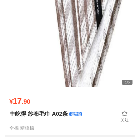
1
/
5
17
¥
.90
中屹得 纱布毛巾 A02条
运费险
全棉 精梳棉