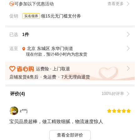
可参加以下优惠活动
查看更多
促销
领15元无门槛支付券
实名领券
已选
1件
送至
北京
东城区
东华门街道
现在付款，预计48小时内为您发货
运费险
上门取退
店铺发货&售后
免运费
7天无理由退货
评价(4)
100%好评率
z***j
宝贝品质超棒，做工精致细腻，物流速度惊人
查看全部评价