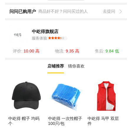
问问已购用户
商品好不好？问问买过的人
去提问
中屹得旗舰店
服务体验
评价:
10.00 高
物流:
9.35 高
售后:
9.84 低
店铺推荐
猜你喜欢
中屹得 帽子 均码
中屹得 一次性帽子
中屹得 马甲 双层
个
100只/包
件