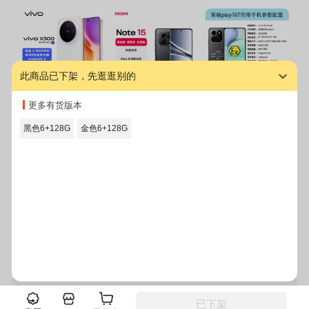
此商品已下架，先逛逛别的
X300幸运彩 16GB
REDMI Note 15 子
荣耀Play10T 12GB
小
更多有货版本
+1TB
夜黑 5G 8GB+128
+256GB LOG-AN1
K
GB
0 天海青 双卡 全网
6
黑色6+128G
金色6+128G
通版手机
手
¥
5450.00
¥
1400.00
¥
2300.00
¥
2
图文详情
规格参数
售后服务
duang 到底啦~
登录
注册
电脑版
客户端
已下架