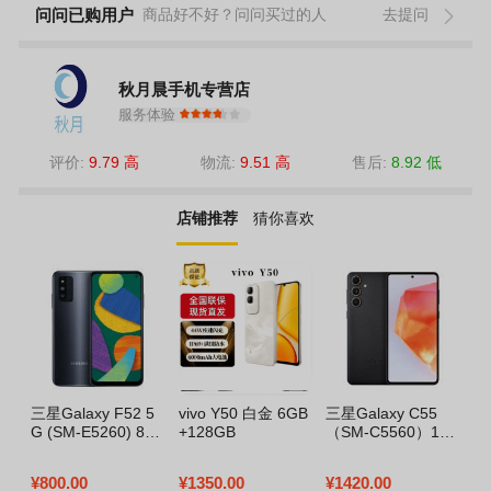
问问已购用户
商品好不好？问问买过的人
去提问
秋月晨手机专营店
服务体验
评价:
9.79 高
物流:
9.51 高
售后:
8.92 低
店铺推荐
猜你喜欢
三星Galaxy F52 5
vivo Y50 白金 6GB
三星Galaxy C55
mo
G (SM-E5260) 8G
+128GB
（SM-C5560）12+
苏
B+128GB 薄暮黑
256GB 缤纷橙
¥
800.00
¥
1350.00
¥
1420.00
¥
1