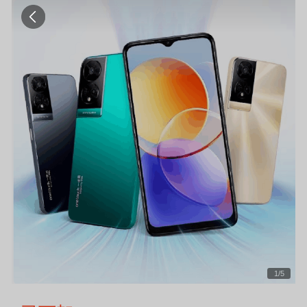
1
/
5