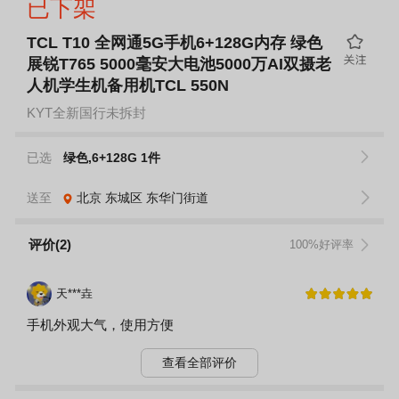
已下架
TCL T10 全网通5G手机6+128G内存 绿色
展锐T765 5000毫安大电池5000万AI双摄老
人机学生机备用机TCL 550N
KYT全新国行未拆封
已选
绿色,6+128G 1件
送至
北京
东城区
东华门街道
评价(2)
100%好评率
天***垚
手机外观大气，使用方便
查看全部评价