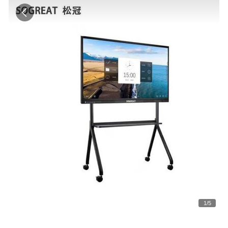
1
/
5