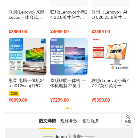
联想(Lenovo) 来酷
联想(Lenovo)小新2
联想（Lenovo）AI
联
Lecoo一体台式机
4 23.8英寸英寸一
O 520 23.8英寸一
L
电脑27英寸 R5-35
体台式电脑(AMD R
体机台式电脑（N1
7
00U 16GB内存 512
7 H255 16G 512G
00 16G 512G win1
7
¥
3899.00
¥
4999.00
¥
3399.00
¥
3
G SSD 黑色
SSD ）云影白
1）
S
惠普 电脑一体机24
华硕破晓一体机 一
联想(Lenovo)小新2
戴
-cu012wcn(TPC-Q
体机电脑27英寸高
7 27英寸英寸一体
一
098-24 L1)Core5 2
刷屏(酷睿7-240H 1
台式电脑(23.8英寸
公
自营
10H 16G 512G 白
6G DDR5 1TB SS
R5-7533HS 16G 5
式
¥
6999.00
¥
7299.00
¥
5399.00
¥
9
D 无线键鼠 白色)
12G）云影白
a 
图文详情
规格参数
售后服务
duang 到底啦~