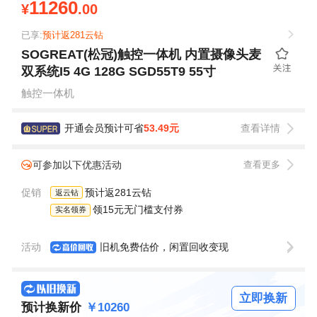
11260
¥
.00
已享:
预计返281云钻
SOGREAT(松冠)触控一体机 内置摄像头麦
双系统I5 4G 128G SGD55T9 55寸
触控一体机
开通会员预计可省
53.49元
查看详情
可参加以下优惠活动
查看更多
促销
预计返281云钻
返云钻
领15元无门槛支付券
实名领券
活动
旧机免费估价，闲置回收变现
立即换新
预计换新价
￥10260