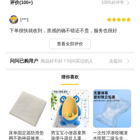
评价(100+)
100%好评率
1***1
下单很快就收到，质感的确不错还不贵，服务也很好
查看全部评价
问问已购用户
商品好不好？问问买过的人
去提问
猜你喜欢
床单固定器防滑垫
男宝宝小便器童男
一次性浮潜咬嘴潜
木
网不跑神器被单床
孩便斗尿盆儿童尿
水咬胶二级头全干
漆