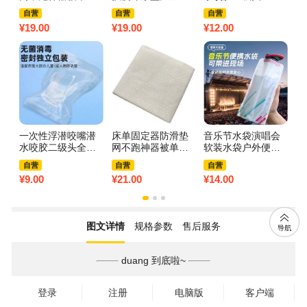
垫沙发垫凉席防移
壶马桶挂墙式站立
式深潜呼吸管配件
床
自营
自营
自营
动防跑不移位3759
便池尿尿神器3759
成人通用3759Z 成
去
¥
19.00
¥
19.00
¥
12.00
¥
2
A 1.5m*2m【1.5米
小青蛙-蓝色【优质
人透明色*3【深潜
A
床/店长推荐】可裁
PP材质】送吸盘
浮潜通用型】
剪
+挂钩+刷子
一次性浮潜咬嘴潜
床单固定器防滑垫
音乐节水袋演唱会
泰
水咬胶二级头全干
网不跑神器被单床
软装水袋户外便携
t
式深潜呼吸管配件
垫沙发垫凉席防移
折叠徒步登山运动
套
自营
自营
自营
成人通用3759Z 成
动防跑不移位3759
储水袋大容量3759
o
¥
9.00
¥
21.00
¥
14.00
¥
8
人透明色*2【深潜
A 1.8m*2m【1.8米
A 软水袋白+蓝2个
盒
浮潜通用型】
床/店长推荐】可裁
【700ml】带卡扣
签
剪
图文详情
规格参数
售后服务
duang 到底啦~
登录
注册
电脑版
客户端