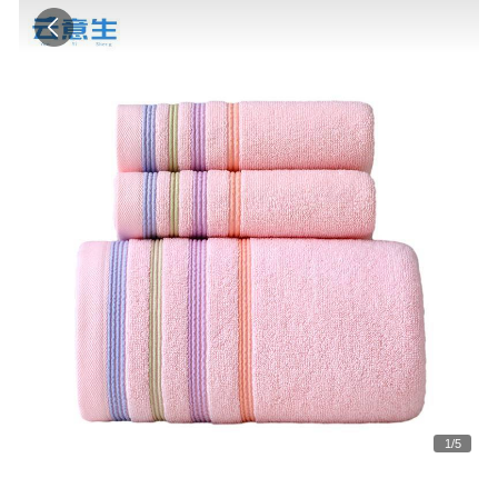
1
/
5