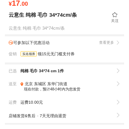
17
¥
.00
云意生 纯棉 毛巾 34*74cm/条
云意生 纯棉 毛巾 34*74cm/条
可参加以下优惠活动
查看更多
促销
领15元无门槛支付券
实名领券
已选
纯棉 毛巾 34*74 cm 1件
送至
北京
东城区
东华门街道
现在付款，预计48小时内为您发货
运费
运费10.00元
店铺发货&售后
7天无理由退货