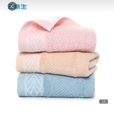
1
/
5