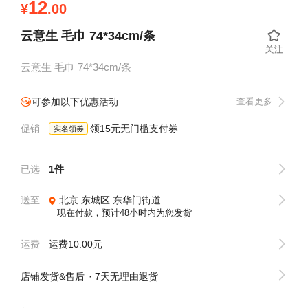
12
¥
.00
云意生 毛巾 74*34cm/条
云意生 毛巾 74*34cm/条
可参加以下优惠活动
查看更多
促销
领15元无门槛支付券
实名领券
已选
1件
送至
北京
东城区
东华门街道
现在付款，预计48小时内为您发货
运费
运费10.00元
店铺发货&售后
7天无理由退货