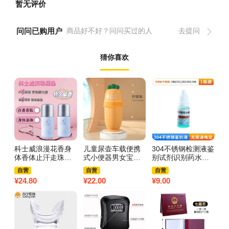
暂无评价
问问已购用户
商品好不好？问问买过的人
去提问
猜你喜欢
科士威浪漫花香身
儿童尿壶车载便携
304不锈钢检测液鉴
泰
体香体止汗走珠滚
式小便器男女宝宝
别试剂识别药水锰
t
珠抑汗露除异味腋
通用马桶外出旅行
含量316测试鉴定剂
套
自营
自营
自营
下去汗味3759A
车用尿尿神器3759
甲醛不绣钢3759Z
o
¥
24.80
¥
22.00
¥
9.00
¥
1
【2支装】浪漫玫瑰
Z 柠檬黄
不锈钢检测液1瓶
盒
【无需通电】
签