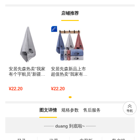
店铺推荐
安居先森热卖“我家
安居先森新品上市
有个宇航员”新疆长
超值热卖“我家有个
绒棉刺绣毛巾36*75
宇航员”新疆长绒棉
cm 灰（条） 灰色
刺绣毛巾36*75cm
¥
22.20
¥
22.20
蓝（条） 蓝色
图文详情
规格参数
售后服务
duang 到底啦~