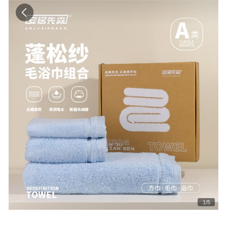
1
/
5