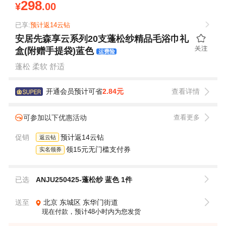
298
¥
.00
已享:
预计返14云钻
安居先森享云系列20支蓬松纱精品毛浴巾礼
盒(附赠手提袋)蓝色
运费险
蓬松 柔软 舒适
开通会员预计可省
2.84元
查看详情
可参加以下优惠活动
查看更多
促销
预计返14云钻
返云钻
领15元无门槛支付券
实名领券
已选
ANJU250425-蓬松纱 蓝色 1件
送至
北京
东城区
东华门街道
现在付款，预计48小时内为您发货