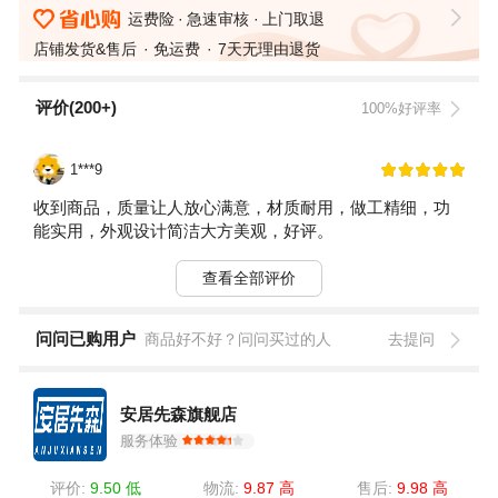
运费险
急速审核
上门取退
店铺发货&售后
免运费
7天无理由退货
评价(200+)
100%好评率
1***9
收到商品，质量让人放心满意，材质耐用，做工精细，功
能实用，外观设计简洁大方美观，好评。
查看全部评价
问问已购用户
商品好不好？问问买过的人
去提问
安居先森旗舰店
服务体验
评价:
9.50 低
物流:
9.87 高
售后:
9.98 高