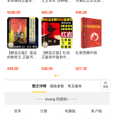
本草纲目正版李时
人文草木 16种植物
天幕红尘豆豆原版
事
珍原著原版全套4册
的起源 驯化与崇拜
豆豆三部曲作者遥
彩图版彩色详解中
看一颗小小的植物
远的救世主正版原
¥
298.00
¥
65.00
¥
48.00
¥
4
国药学巨著古典百
如何改变世界格局
著全本无删减2005
科全书养生书籍中
与人类文明的进程
第一版 现当代文学
医正版中草药大全
植文正草
官场遥2】
册
【醉染正版】 遥远
【醉染正版】红岩
红星照耀中国
的救世主 正版书原
正版初中版初中生
著豆豆全套 热播电
版青少年中学生课
视剧天道原著中国
外书籍文学小说书
¥
48.00
¥
36.00
¥
27.30
现当代经典文学名
红岩书正版原版罗
著 一部长篇小说 著
广斌杨益言原著红
说的电
颜在烈火中红小著
图文详情
规格参数
售后服务
duang 到底啦~
登录
注册
电脑版
客户端