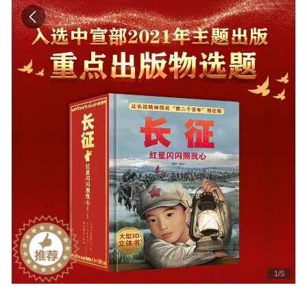
1
/
5