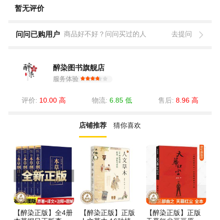
暂无评价
问问已购用户
商品好不好？问问买过的人
去提问
醉染图书旗舰店
服务体验
评价:
10.00 高
物流:
6.85 低
售后:
8.96 高
店铺推荐
猜你喜欢
【醉染正版】全4册
【醉染正版】正版
【醉染正版】正版
重