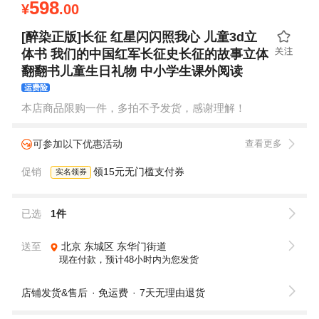
598
¥
.00
[醉染正版]长征 红星闪闪照我心 儿童3d立
体书 我们的中国红军长征史长征的故事立体
翻翻书儿童生日礼物 中小学生课外阅读
运费险
本店商品限购一件，多拍不予发货，感谢理解！
可参加以下优惠活动
查看更多
促销
领15元无门槛支付券
实名领券
已选
1件
送至
北京
东城区
东华门街道
现在付款，预计48小时内为您发货
店铺发货&售后
免运费
7天无理由退货