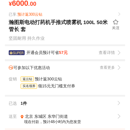
6000
¥
.00
已享:
预计返300云钻
瀚图斯电动打药机手推式喷雾机 100L 50米
管长 套
坚固耐用 持久作业
开通会员预计可省
57元
查看详情
可参加以下优惠活动
查看更多
促销
预计返300云钻
返云钻
领15元无门槛支付券
实名领券
已选
1件
送至
北京
东城区
东华门街道
现在付款，预计48小时内为您发货