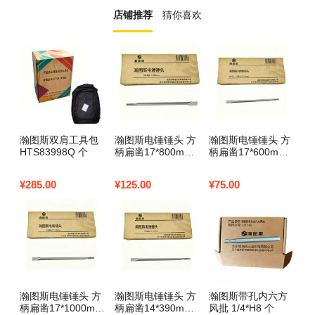
店铺推荐
猜你喜欢
瀚图斯双肩工具包
瀚图斯电锤锤头 方
瀚图斯电锤锤头 方
瀚
HTS83998Q 个
柄扁凿17*800mm
柄扁凿17*600mm
S
个
个
¥
285.00
¥
125.00
¥
75.00
¥
1
瀚图斯电锤锤头 方
瀚图斯电锤锤头 方
瀚图斯带孔内六方
瀚
柄扁凿17*1000mm
柄扁凿14*390mm
风批 1/4*H8 个
K