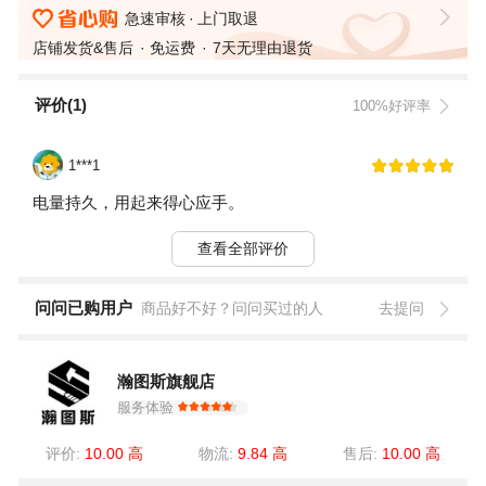
急速审核
上门取退
店铺发货&售后
免运费
7天无理由退货
评价(1)
100%好评率
1***1
电量持久，用起来得心应手。
查看全部评价
问问已购用户
商品好不好？问问买过的人
去提问
瀚图斯旗舰店
服务体验
评价:
10.00 高
物流:
9.84 高
售后:
10.00 高