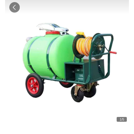
1
/
5