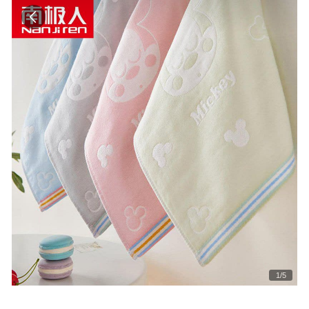
1
/
5