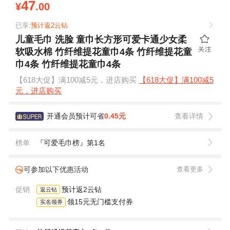
47
¥
.00
已享:
预计返2云钻
儿童毛巾 洗脸 童巾长方形可爱卡通少女柔
软吸水棉 竹纤维提花童巾4条 竹纤维提花童
巾4条 竹纤维提花童巾4条
【618大促】满100减5元，进店购买
【618大促】满100减5
元，进店购买
开通会员预计可省
0.45元
查看详情
榜单
『可爱毛巾榜』第1名
可参加以下优惠活动
查看更多
促销
预计返2云钻
返云钻
领15元无门槛支付券
实名领券