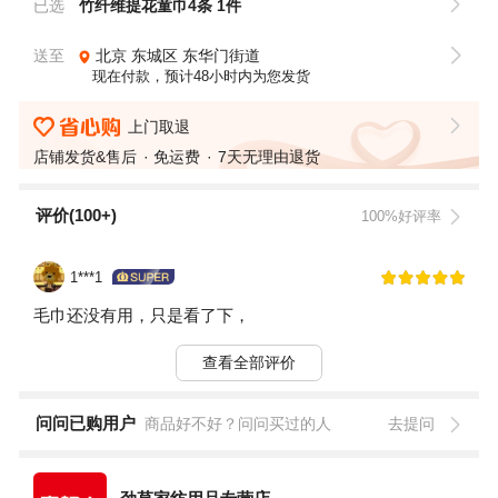
已选
竹纤维提花童巾4条 1件
送至
北京
东城区
东华门街道
现在付款，预计48小时内为您发货
上门取退
店铺发货&售后
免运费
7天无理由退货
评价(100+)
100%好评率
1***1
毛巾还没有用，只是看了下，
查看全部评价
问问已购用户
商品好不好？问问买过的人
去提问