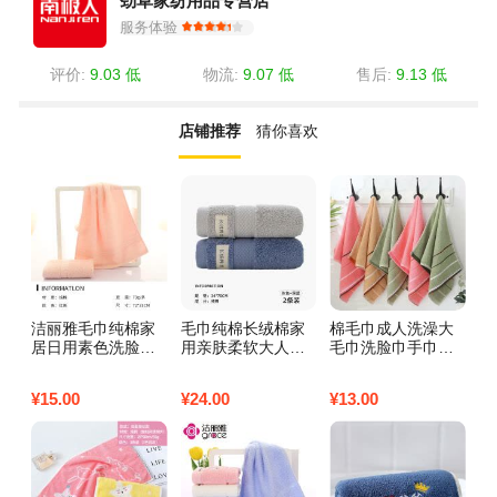
劲草家纺用品专营店
服务体验
评价:
9.03 低
物流:
9.07 低
售后:
9.13 低
店铺推荐
猜你喜欢
洁丽雅毛巾纯棉家
毛巾纯棉长绒棉家
棉毛巾成人洗澡大
南
居日用素色洗脸巾
用亲肤柔软大人洗
毛巾洗脸巾手巾吸
薰
吸水柔软 粉红色1
脸毛巾家庭装高档
水不毛批发福利家
椎
条72*33cm
长绒棉两条装浅灰
用加厚 （1条装）
家
¥
15.00
¥
24.00
¥
13.00
¥
9
+深蓝
素雅三段【颜色随
寸
机】
+
对