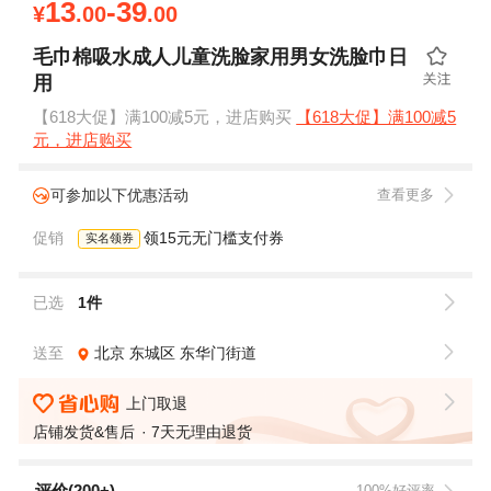
13
-39
¥
.00
.00
毛巾棉吸水成人儿童洗脸家用男女洗脸巾日
用
【618大促】满100减5元，进店购买
【618大促】满100减5
元，进店购买
可参加以下优惠活动
查看更多
促销
领15元无门槛支付券
实名领券
已选
1件
送至
北京
东城区
东华门街道
上门取退
店铺发货&售后
7天无理由退货
评价(200+)
100%好评率