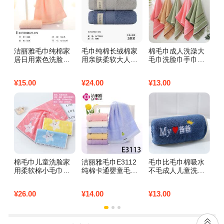
洁丽雅毛巾纯棉家
毛巾纯棉长绒棉家
棉毛巾成人洗澡大
南
居日用素色洗脸巾
用亲肤柔软大人洗
毛巾洗脸巾手巾吸
薰
吸水柔软 粉红色1
脸毛巾家庭装高档
水不毛批发福利家
椎
条72*33cm
长绒棉两条装浅灰
用加厚 （1条装）
家
¥
15.00
¥
24.00
¥
13.00
¥
9
+深蓝
素雅三段【颜色随
寸
机】
+
对
棉毛巾儿童洗脸家
洁丽雅毛巾E3112
毛巾比毛巾棉吸水
南
用柔软棉小毛巾吸
纯棉卡通婴童毛巾
不毛成人儿童洗脸
空
水不毛婴儿面巾批
柔软舒适吸水_1 E3
家用男女洗脸巾日
凉
发 3条童巾海星
113蓝色1条50*25c
用 爸爸蓝25*50
爽
¥
26.00
¥
14.00
¥
13.00
¥
4
（多色混发）
m
2
花
棉