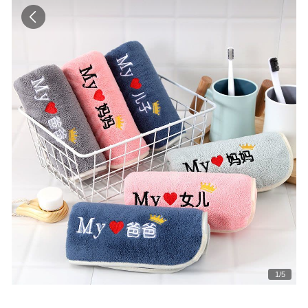
1
/
5