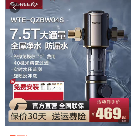
1
/
8