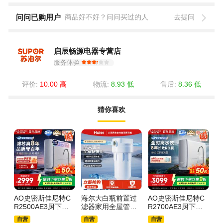
问问已购用户
商品好不好？问问买过的人
去提问
启辰畅源电器专营店
服务体验
评价:
10.00 高
物流:
8.93 低
售后:
8.36 低
猜你喜欢
AO史密斯佳尼特C
海尔大白瓶前置过
AO史密斯佳尼特C
A
R2500AE3厨下直
滤器家用全屋管道
R2700AE3厨下直
水
饮机8年RO膜8000
入户自来水过滤大
饮机8年RO膜8000
反
自营
自营
自营