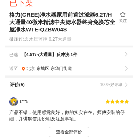
已下架
格力(GREE)净水器家用前置过滤器6.2T/H
大通量40微米精滤中央滤水器终身免换芯全
屋净水WTE-QZBW04S
微压过滤 水压监控 6.2T大通量
已选
【4.5T/h大通量】反冲洗 1件
送至
北京
东城区
东华门街道
评价(5)
100%好评率
1***5
产品不错，使用感觉良好，做的实实在在。师傅安装的仔
细，并讲解使用说明及注意事项。
查看全部评价