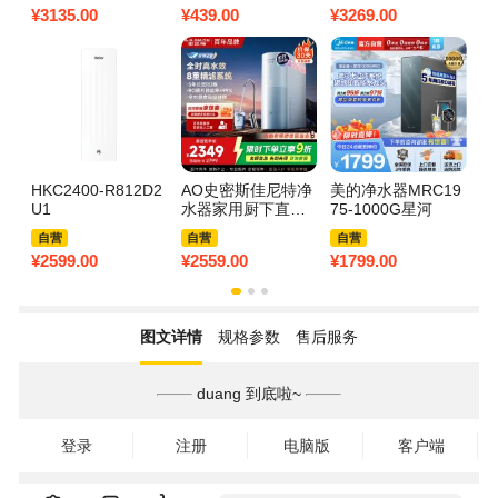
升大通量蓝鲸升级
流量净水器防爆滤
升大通量蓝鲸升级
效
¥
3135.00
¥
439.00
¥
3269.00
¥
2
款恒净过滤除水垢
瓶通用10寸芯中央
款恒净过滤除水垢
1
净水包安装 大白瓶
水
HKC2400-R812D2
AO史密斯佳尼特净
美的净水器MRC19
汉
U1
水器家用厨下直饮
75-1000G星河
直
反渗透小体积5年长
机
自营
自营
自营
效RO膜CR2500BM
质
¥
2599.00
¥
2559.00
¥
1799.00
¥
7
1 2.5升/分钟澎湃 0
陈水 全时高水效
图文详情
规格参数
售后服务
duang 到底啦~
登录
注册
电脑版
客户端