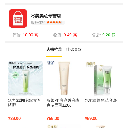
岑美美妆专营店
服务体验
评价:
10.00 高
物流:
9.49 高
售后:
9.20 低
店铺推荐
猜你喜欢
活力滋润眼部精华
珀莱雅 弹润透亮青
水能量焕彩洁容膏
男
啫喱
春洁面乳120g
洁
¥
39.00
¥
59.00
¥
59.00
¥
3