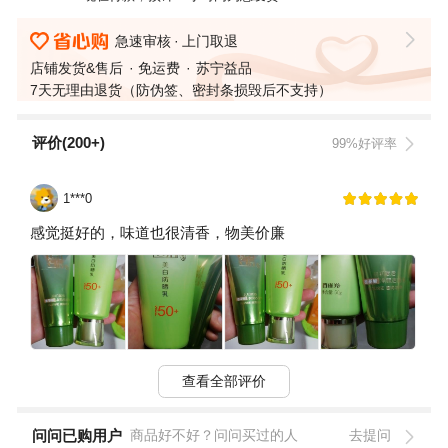
急速审核
上门取退
店铺发货&售后
免运费
苏宁益品
7天无理由退货（防伪签、密封条损毁后不支持）
评价(200+)
99%好评率
1***0
感觉挺好的，味道也很清香，物美价廉
查看全部评价
问问已购用户
商品好不好？问问买过的人
去提问