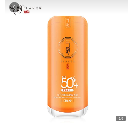
1
/
6