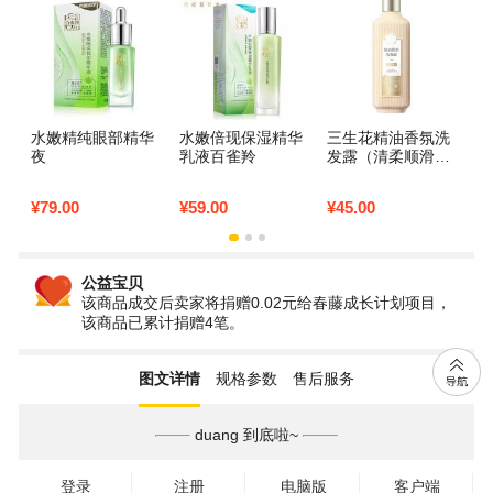
水嫩精纯眼部精华
水嫩倍现保湿精华
三生花精油香氛洗
男
夜
乳液百雀羚
发露（清柔顺滑）8
洁
00ml
¥
79.00
¥
59.00
¥
45.00
¥
3
公益宝贝
该商品成交后卖家将捐赠0.02元给春藤成长计划项目，
该商品已累计捐赠4笔。
图文详情
规格参数
售后服务
duang 到底啦~
登录
注册
电脑版
客户端