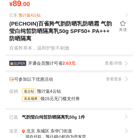
89
¥
.00
已享:
预计返4云钻
(PECHOIN)百雀羚气韵防晒乳防晒霜 气韵
莹白纯皙防晒隔离乳50g SPF50+ PA+++
防晒隔离
百雀羚草本，温和护肤不刺激
开通会员预计可省
2.63元
查看详情
可参加以下优惠活动
查看更多
促销
预计返4云钻
返云钻
领15元无门槛支付券
实名领券
已选
气韵莹白纯皙防晒隔离乳50g 1件
送至
北京
东城区
东华门街道
现在付款，预计48小时内为您发货