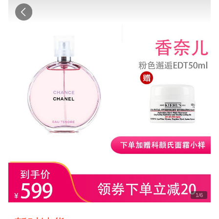
1
/
6