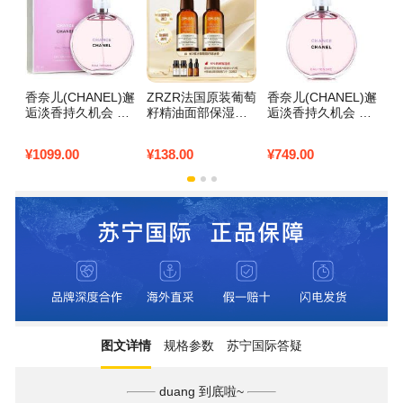
香奈儿(CHANEL)邂
ZRZR法国原装葡萄
香奈儿(CHANEL)邂
香
逅淡香持久机会 柔
籽精油面部保湿抗
逅淡香持久机会 粉
逅
情女士香水 粉邂逅
皱紧致脸部按摩护
邂逅 柔情女士香水
邂
粉色邂逅EDT100m
肤精华油以油养肤1
粉色邂逅EDT50ml
绿
¥
1099.00
¥
138.00
¥
749.00
¥
1
l
00ml*2瓶
ml
图文详情
规格参数
苏宁国际答疑
duang 到底啦~