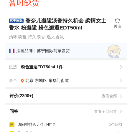
暂时缺货
香奈儿邂逅淡香持久机会 柔情女士
苏宁国际
香水 粉邂逅 粉色邂逅EDT50ml
清晰淡雅 持久淡香 迷人香氛
法国品牌
苏宁国际商家发货
已选
粉色邂逅EDT50ml 1件
送至
北京
东城区
东华门街道
评价(2300+)
查看全部
问答
查看全部问答
请问香持久几个小时？
1个回答
问