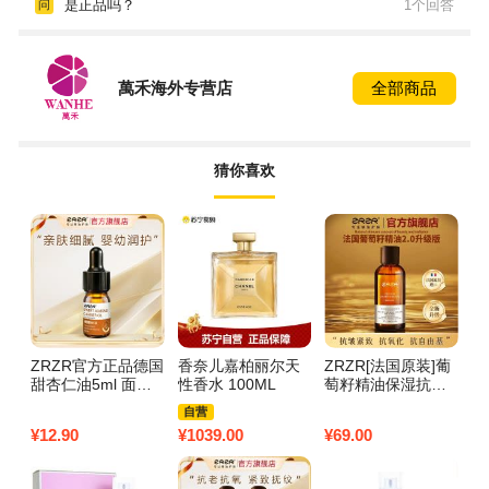
是正品吗？
1个回答
问
萬禾海外专营店
全部商品
猜你喜欢
ZRZR官方正品德国
香奈儿嘉柏丽尔天
ZRZR[法国原装]葡
香
甜杏仁油5ml 面部
性香水 100ML
萄籽精油保湿抗皱
香
按摩以油养肤基础
紧致面部身体护肤
自营
油身体保湿润泽
按摩养肤精华油100
¥
12.90
¥
1039.00
¥
69.00
¥
9
ml*1瓶