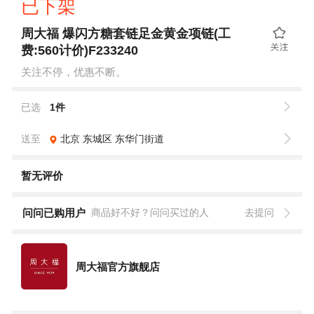
已下架
周大福 爆闪方糖套链足金黄金项链(工
费:560计价)F233240
关注不停，优惠不断。
已选
1件
送至
北京
东城区
东华门街道
暂无评价
问问已购用户
商品好不好？问问买过的人
去提问
周大福官方旗舰店