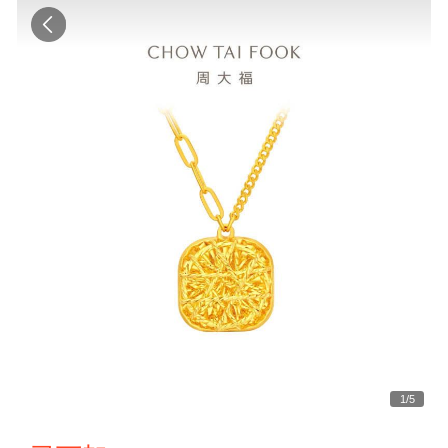
1
/
5