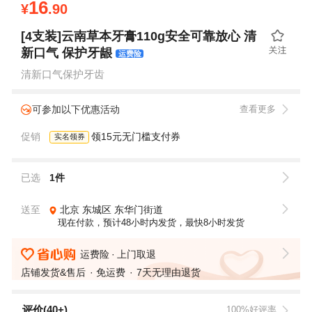
16
¥
.90
[4支装]云南草本牙膏110g安全可靠放心 清
新口气 保护牙龈
运费险
清新口气保护牙齿
可参加以下优惠活动
查看更多
促销
领15元无门槛支付券
实名领券
已选
1件
送至
北京
东城区
东华门街道
现在付款，预计48小时内发货，最快8小时发货
运费险
上门取退
店铺发货&售后
免运费
7天无理由退货
评价(40+)
100%好评率