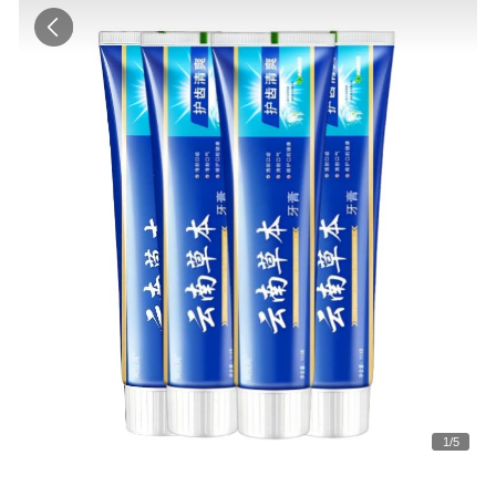
1
/
5