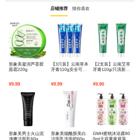
店铺推荐
猜你喜欢
形象美凝润芦荟胶
【3只装】云南草本
【2支装】云南艾草
色
面霜220g
牙膏110g安全可靠
牙膏110g/只清新口
洗
放心 清新口气 保护
气保护牙齿
牙龈
¥
9.99
¥
9.99
¥
9.90
¥
9
形象美男士火山泥
形象美烟酰胺美白
GMH蜜桃沐浴露80
欧
净爽洁面乳60g
洁面乳洗面奶60g
0ml大容量家庭装持
浴