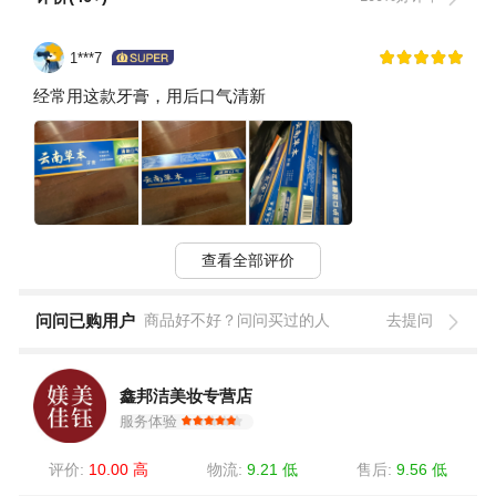
1***7
经常用这款牙膏，用后口气清新
查看全部评价
问问已购用户
商品好不好？问问买过的人
去提问
鑫邦洁美妆专营店
服务体验
评价:
10.00 高
物流:
9.21 低
售后:
9.56 低