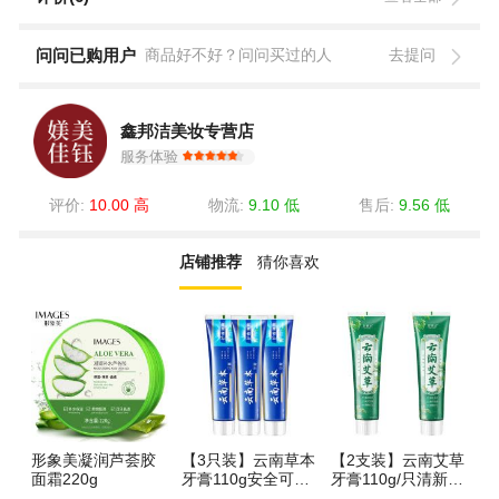
问问已购用户
商品好不好？问问买过的人
去提问
鑫邦洁美妆专营店
服务体验
评价:
10.00 高
物流:
9.10 低
售后:
9.56 低
店铺推荐
猜你喜欢
形象美凝润芦荟胶
【3只装】云南草本
【2支装】云南艾草
色
面霜220g
牙膏110g安全可靠
牙膏110g/只清新口
洗
放心 清新口气 保护
气保护牙齿