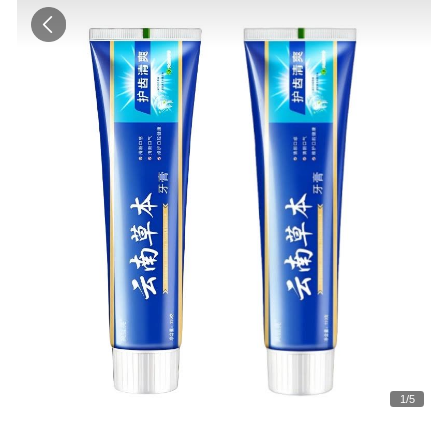
1
/
5