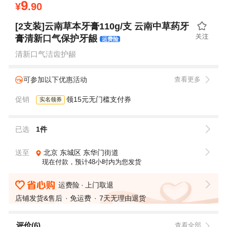
9
¥
.90
[2支装]云南草本牙膏110g/支 云南中草药牙
膏清新口气保护牙龈
运费险
清新口气洁齿护龈
可参加以下优惠活动
查看更多
促销
领15元无门槛支付券
实名领券
已选
1件
送至
北京
东城区
东华门街道
现在付款，预计48小时内为您发货
运费险
上门取退
店铺发货&售后
免运费
7天无理由退货
评价(6)
查看全部