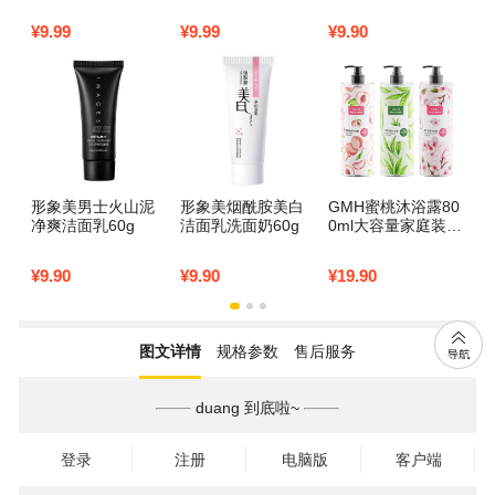
牙龈
¥
9.99
¥
9.99
¥
9.90
¥
9
形象美男士火山泥
形象美烟酰胺美白
GMH蜜桃沐浴露80
欧
净爽洁面乳60g
洁面乳洗面奶60g
0ml大容量家庭装持
浴
久留香香氛沐浴露
补
¥
9.90
¥
9.90
¥
19.90
¥
1
图文详情
规格参数
售后服务
duang 到底啦~
登录
注册
电脑版
客户端