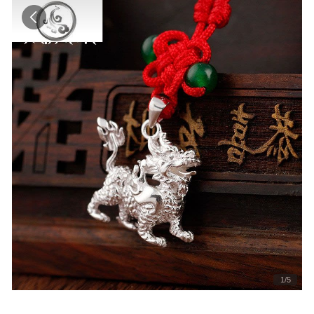
1
/
5