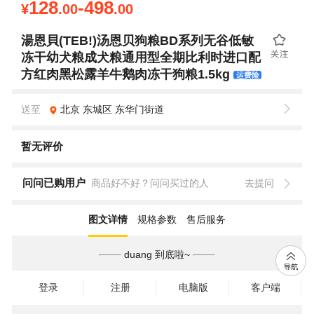
128
-498
¥
.00
.00
湯恩貝(TEB!)汤恩贝狗粮BD系列无谷低敏
冻干幼犬粮成犬粮通用型全期比利时进口配
方红肉黑松露羊牛鹅肉冻干狗粮1.5kg
运费险
四款配方任选
可参加以下优惠活动
查看更多
促销
领15元无门槛支付券
实名领券
已选
送至
北京
东城区
东华门街道
运费险
上门取退
店铺发货&售后
7天无理由退货（防伪签、密封条损毁后不支持）