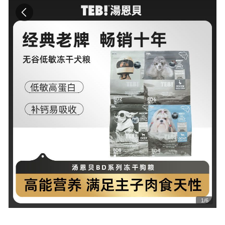
1
/
6