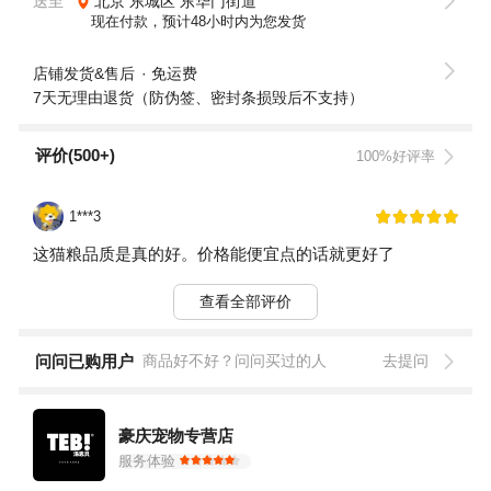
送至
北京
东城区
东华门街道
现在付款，预计48小时内为您发货
店铺发货&售后
免运费
7天无理由退货（防伪签、密封条损毁后不支持）
评价(500+)
100%好评率
1***3
这猫粮品质是真的好。价格能便宜点的话就更好了
查看全部评价
问问已购用户
商品好不好？问问买过的人
去提问
豪庆宠物专营店
服务体验