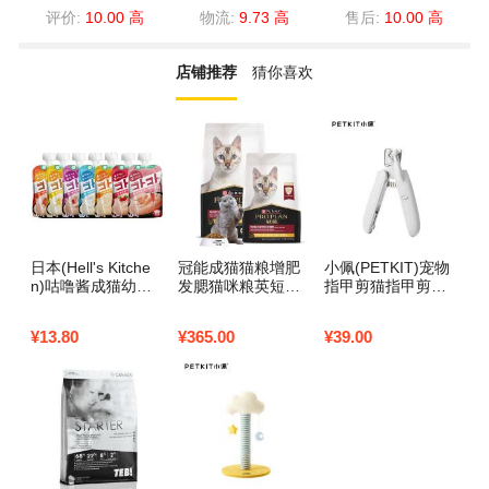
评价:
10.00 高
物流:
9.73 高
售后:
10.00 高
店铺推荐
猜你喜欢
日本(Hell's Kitche
冠能成猫猫粮增肥
小佩(PETKIT)宠物
n)咕噜酱成猫幼猫
发腮猫咪粮英短美
指甲剪猫指甲剪专
湿粮猫咪零食猫条
短蓝猫成猫优护益
用狗狗指甲刀指甲
肉泥肉羹肉酱罐头
肾2.5kg 7kg 成猫全
钳子防出血打磨器
¥
13.80
¥
365.00
¥
39.00
猫酱餐包猫湿粮牛
价粮鸡肉味7kg
新手带LED灯宠物
肉松茸 【新包装乳
用品
酸菌】金枪鱼鳕鱼9
0g（幼猫）