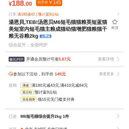
188
￥
145
到手价
¥
.00
已享:
满180减43 | 预计返9云钻
湯恩貝,TEB!汤恩贝M6短毛猫猫粮英短蓝猫
美短室内短毛猫主粮成猫幼猫增肥猫粮猫干
粮无谷粮2kg
运费险
综合提升，全面呵护
开通会员预计可省
3.67元
查看详情
参加以下活动，到手价
145元
查看更多
促销
满180元减43元,满410元减84元
满减
预计返9云钻
返云钻
领15元无门槛支付券
实名领券
已选
M6短毛猫综合提升2kg 1件