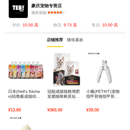
豪庆宠物专营店
服务体验
评价:
10.00 高
物流:
9.73 高
售后:
10.00 高
店铺推荐
猜你喜欢
日本(Hell's Kitche
冠能成猫猫粮增肥
小佩(PETKIT)宠物
n)咕噜酱成猫幼猫
发腮猫咪粮英短美
指甲剪猫指甲剪专
湿粮猫咪零食猫条
短蓝猫成猫优护益
用狗狗指甲刀指甲
肉泥肉羹肉酱罐头
肾2.5kg 7kg 成猫全
钳子防出血打磨器
¥
13.80
¥
365.00
¥
39.00
猫酱餐包猫湿粮牛
价粮鸡肉味7kg
新手带LED灯宠物
肉松茸 【新包装乳
用品
酸菌】金枪鱼鳕鱼9
0g（幼猫）