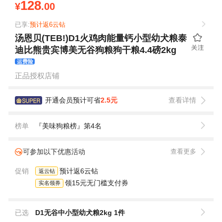
128
¥
.00
已享:
预计返6云钻
汤恩贝(TEB!)D1火鸡肉能量钙小型幼犬粮泰
迪比熊贵宾博美无谷狗粮狗干粮4.4磅2kg
运费险
正品授权店铺
开通会员预计可省
2.5元
查看详情
榜单
『美味狗粮榜』第4名
可参加以下优惠活动
查看更多
促销
预计返6云钻
返云钻
领15元无门槛支付券
实名领券
已选
D1无谷中小型幼犬粮2kg 1件