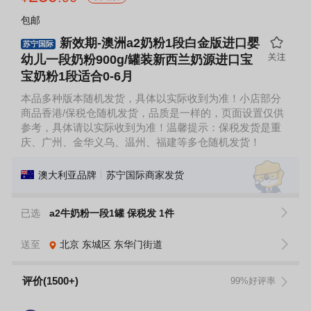
包邮
新效期-澳洲a2奶粉1段白金版进口婴
苏宁国际
幼儿一段奶粉900g/罐装新西兰奶源进口宝
宝奶粉1段适合0-6月
本品多种版本随机发货，具体以实际收到为准！小店部分
商品香港/保税仓随机发货，品质是一样的，页面设置仅供
参考，具体请以实际收到为准！温馨提示：保税发货是重
庆、广州、金华义乌、温州、福建等多仓随机发货！
澳大利亚品牌
苏宁国际商家发货
已选
a2牛奶粉一段1罐 保税发 1件
送至
北京
东城区
东华门街道
评价(1500+)
99%好评率