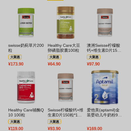
swisse奶蓟草片200
Healthy Care大豆
澳洲Swisse柠檬酸
M
粒
卵磷脂胶囊100粒
钙+维生素D片150
维
粒
大聚惠
大聚惠
大聚惠
¥
173.90
¥
64.90
¥
97.90
¥
1
Healthy Care辅酶Q
Swisse柠檬酸钙+维
爱他美(aptamil)金
S
10 100粒
生素D片150粒*1瓶
装婴幼儿牛奶粉900
片
装
克2段
大聚惠
大聚惠
¥
119.00
¥
93.90
¥
169.00
¥
1