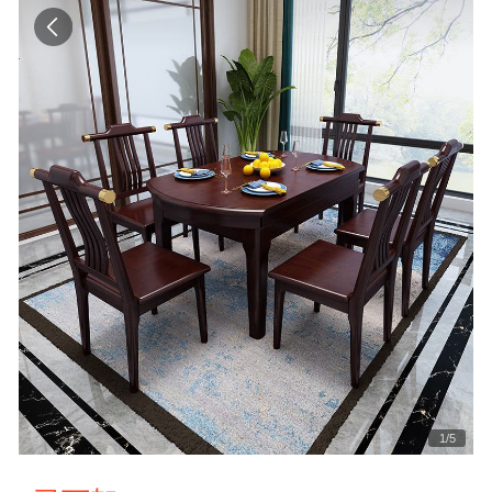
1
/
5