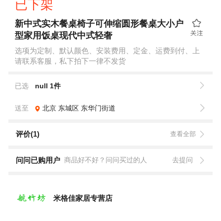
已下架
新中式实木餐桌椅子可伸缩圆形餐桌大小户
型家用饭桌现代中式轻奢
选项为定制、默认颜色、安装费用、定金、运费到付、上
请联系客服，私下拍下一律不发货
已选
null 1件
送至
北京
东城区
东华门街道
评价(1)
查看全部
问问已购用户
商品好不好？问问买过的人
去提问
米格佳家居专营店