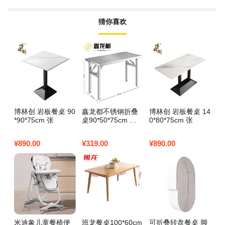
猜你喜欢
博林创 岩板餐桌 90
鑫龙都不锈钢折叠
博林创 岩板餐桌 14
博
*90*75cm 张
桌90*50*75cm 不
0*80*75cm 张
0*
锈钢折叠桌90*60*7
5cm 张
¥
890.00
¥
319.00
¥
890.00
¥
6
米迪象儿童餐椅便
班龙餐桌100*60cm
可折叠转盘餐桌 脚
苏