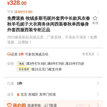
328
¥
.00
可享:
满3件打9.8折
免费退换 牧绒多斯毛呢外套男中长款风衣春
秋羊毛妮子大衣商务休闲西装春秋单西修身
外套西服西装专柜正品
2023春装新款高级品质，厂家直销，不喜欢不满意！免费
退换，运费险！
还差
2件
可参加满减活动
查看更多
促销
满3件打9.8折,满6件打9折,满15件打5折
满减
领15元无门槛支付券
实名领券
已选
1件
送至
北京
东城区
东华门街道
急速审核
上门取退