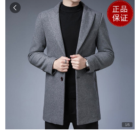
1
/
5