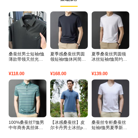
桑蚕丝男士短袖t恤
夏季感桑蚕丝男圆
夏季桑蚕丝男圆领
夏
薄款带领天丝光棉
领短袖t恤休闲简约
冰丝短袖t恤简约无
男
翻领条纹POLO衫
男装纯色无痕冰丝
痕男装纯色凉感半
流
男装中年潮流 190
棉半袖 175/L 上青
袖体恤上衣 190/3X
针
¥
118.00
¥
168.00
¥
139.00
¥
2
深绿
L 白色
L
100%桑蚕丝T恤男
【冰感桑蚕丝】皮
桑蚕丝专柜桑蚕丝
液
中年商务真丝体恤
尔卡丹男士冰丝pol
短袖t恤男夏季新款
男
轻奢男装百搭上衣P
o衫2024夏季薄款
V领纯色冰丝半袖鸡
季
olo衫100%正品T恤
翻领短袖t恤桑蚕丝
心领品牌 180 白色
袖