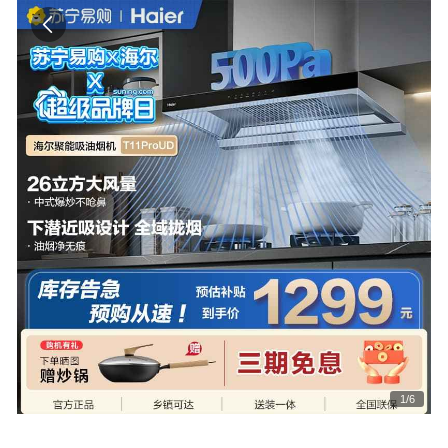
1
/
6