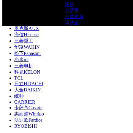
冷柜
格力GREE
卡萨帝
美的Midea
中奖名单
海尔Haier
冰洗套
奥克斯AUX
海信Hisense
三菱重工
华凌WAHIN
松下Panasoni
小米mi
三菱电机
科龙KELON
TCL
日立HITACHI
大金DAIKIN
统帅
CARRIER
卡萨帝Casarte
惠而浦Whirlpo
法迪欧Fardior
RYOBISHI