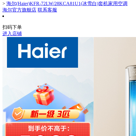
>
海尔(Haier)KFR-72LW/28KCA81U1(冰雪白)套机家用空调
海尔官方旗舰店
联系客服
扫码下单
进入店铺