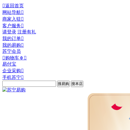

返回首页
网站导航

商家入驻

客户服务

请登录
注册有礼
我的订单

我的易购

苏宁会员

购物车
0

易付宝
企业采购

手机苏宁
