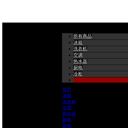
本店所有商品
所有商品
大家电
>
冰箱
空调
洗衣机
>
空调
家用空调
热水器
厨电
中央空调
冷柜
移动空调
变频空调
空调频道页
首页
中央空调附件
冰箱
中央空调服务
洗衣机
驻车空调
空调
空气环境机
热水器
彩电
>
厨电
海尔(Haier)