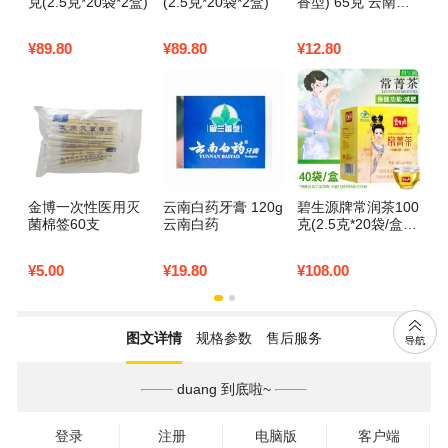
克(2.5克*20袋*2盒)
(2.5克*20袋*2盒)
香型) 65克 云南白
倍
药
¥
89.80
¥
89.80
¥
12.80
¥
3
金博一次性医用灭
云南白药牙膏 120g
碧生源牌常润茶100
稳
菌棉签60支
云南白药
克(2.5克*20袋/盒*2
口
盒)
型
¥
5.00
¥
19.80
¥
108.00
¥
2
图文详情
规格参数
售后服务
duang 到底啦~
登录
注册
电脑版
客户端