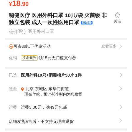
18
¥
.90
稳健医疗 医用外科口罩 10只/袋 灭菌级 非
独立包装 成人一次性医用口罩
运费险
稳健医疗 医用外科口罩
可参加以下优惠活动
查看更多
促销
领15元无门槛支付券
实名领券
已选
医用外科10只+消毒棉片50片 1件
送至
北京
东城区
东华门街道
现在付款，预计48小时内为您发货
运费
运费3.00元，满49元包邮
店铺发货&售后
不支持无理由退货