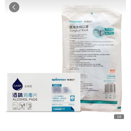
1
/
6