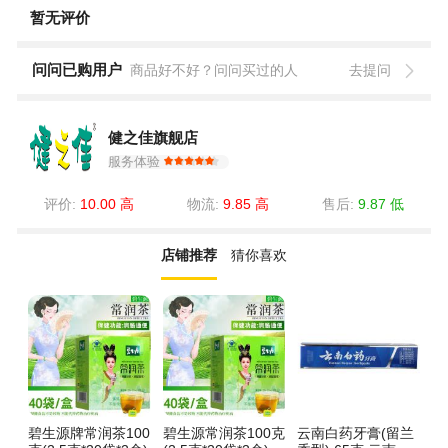
暂无评价
问问已购用户
商品好不好？问问买过的人
去提问
健之佳旗舰店
服务体验
评价:
10.00 高
物流:
9.85 高
售后:
9.87 低
店铺推荐
猜你喜欢
碧生源牌常润茶100
碧生源常润茶100克
云南白药牙膏(留兰
杰