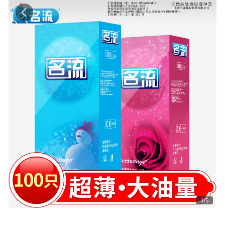
1
/
5