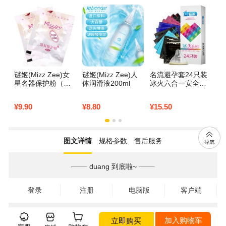
国产非水溶性人体
润滑液
谜姬(Mizz Zee)女
谜姬(Mizz Zee)人
名流避孕套24只装
人
星名器保护粉（赠
体润滑液200ml
冰火六合一安全套g
品款式随机发）
点超薄润滑颗粒成
人情趣用品
¥
9.90
¥
8.80
¥
15.50
¥
9
图文详情
规格参数
售后服务
duang 到底啦~
登录
注册
电脑版
客户端
立即购买
加入购物车