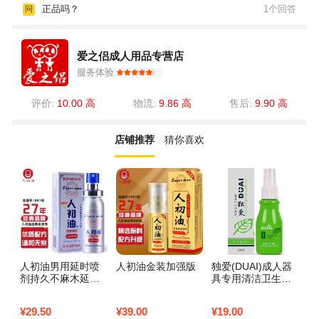
正品吗？
1个回答
问
爱之侣成人用品专营店
服务体验
评价:
10.00 高
物流:
9.86 高
售后:
9.90 高
店铺推荐
猜你喜欢
人初油男用延时喷
人初油金装加强版
独爱(DUAI)成人器
【
剂持久不麻木延迟
具专用清洁卫生抗
润
喷雾剂
菌喷剂20毫升男女
滑
用自慰器消毒液成
产
¥
29.50
¥
39.00
¥
19.00
¥
1
人情趣用品无香型
用