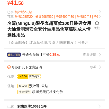
41
¥
.50
已享:
预计返2云钻
可享:
券满198用20 | 券满298用30 | 券满499用50 | 券满60用3 | 券满98用1
名流(MingLiu)避孕套超薄款100只装男女用
大油量润滑安全套计生用品含草莓味成人情
趣性用品
【保密邮寄】红盒草莓味/蓝盒无味随机发！可备注
开通会员预计可省
0.39元
查看详情
可参加以下优惠活动
领券
优惠
￥3.00
满60用3
促销
预计返2云钻
返云钻
领15元无门槛支付券
实名领券
已选
实惠超薄100只 1件