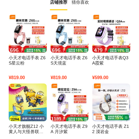
店铺推荐
猜你喜欢
小天才电话手表 Z6
小天才电话手表 Z6
小天才电话手表Q3
小
S星云粉
S天境蓝
A霞紫
表
动
¥
819.00
¥
819.00
¥
599.00
¥
1
小天才旗舰Z12 小
小天才电话手表 Z9
小天才电话手表 Z1
小
黄人与大怪兽联名
A 月汐紫
2 漠岩金
P
款