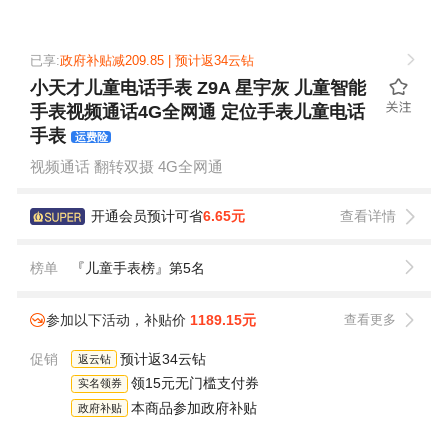
本商品参加政府补贴立减15%
已享:
政府补贴减209.85 | 预计返34云钻
小天才儿童电话手表 Z9A 星宇灰 儿童智能
手表视频通话4G全网通 定位手表儿童电话
手表
运费险
视频通话 翻转双摄 4G全网通
开通会员预计可省
6.65元
查看详情
榜单
『儿童手表榜』第5名
参加以下活动，补贴价
1189.15元
查看更多
促销
预计返34云钻
返云钻
领15元无门槛支付券
实名领券
本商品参加政府补贴
政府补贴