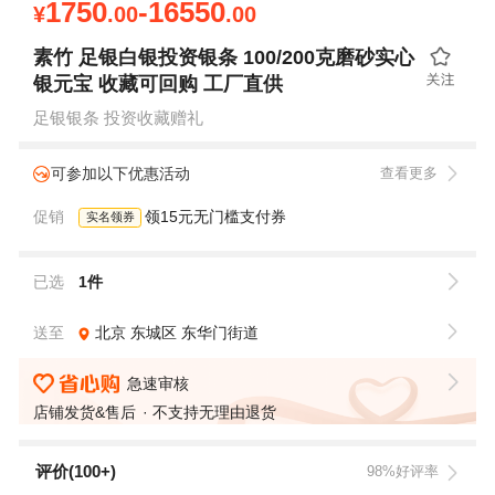
1750
-16550
¥
.00
.00
素竹 足银白银投资银条 100/200克磨砂实心
银元宝 收藏可回购 工厂直供
足银银条 投资收藏赠礼
可参加以下优惠活动
查看更多
促销
领15元无门槛支付券
实名领券
已选
1件
送至
北京
东城区
东华门街道
急速审核
店铺发货&售后
不支持无理由退货
评价(100+)
98%好评率