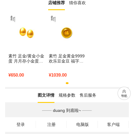
店铺推荐
猜你喜欢
素竹 足金/黄金小金
素竹 足金黄金9999
蛋 月月存小金蛋0.5
欢乐豆金豆 福字金
克 送玻璃瓶品质保
豆1克金条金币 实
证书 0.5克
心小金豆金条 配证
¥
650.00
¥
1039.00
书可回购 1克福字
小金豆（送瓶子）
图文详情
规格参数
售后服务
duang 到底啦~
登录
注册
电脑版
客户端