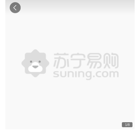
1
/
8