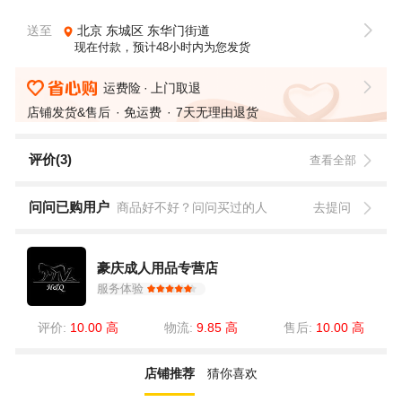
送至
北京
东城区
东华门街道
现在付款，预计48小时内为您发货
运费险
上门取退
店铺发货&售后
免运费
7天无理由退货
评价(3)
查看全部
问问已购用户
商品好不好？问问买过的人
去提问
豪庆成人用品专营店
服务体验
评价:
10.00 高
物流:
9.85 高
售后:
10.00 高
店铺推荐
猜你喜欢