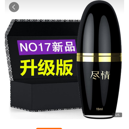
1
/
5