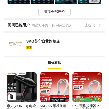
在客服介入下勉强给换货，也承认了商品有质量问题，结
共5张
果换的第二台同样有掉电快的情况，只不过没有**台那么严
重。质次价高的商品、垃圾的售后服务算倒霉踩雷了，800
查看全部评价
多的东西连个适配器都没有，还让买家自己去找旧型号的
充电头才能用，差到无底线，评价一分都给高了。
问问已购用户
商品好不好？问问买过的人
去提问
SKG苏宁自营旗舰店
猜你喜欢
康夫(CONFU) 电吹
SKG K5 颈椎按摩
SKG颈椎按摩器 K3
妙