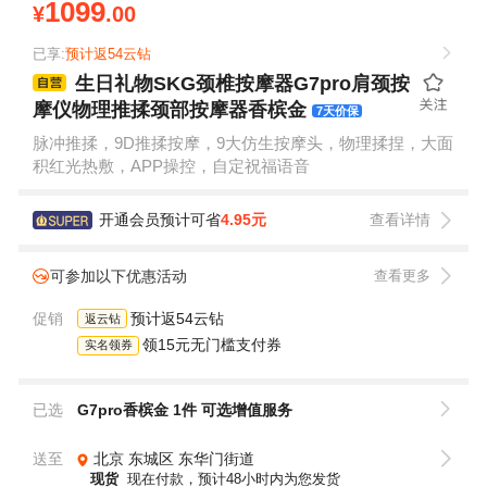
1099
¥
.00
已享:
预计返54云钻
生日礼物SKG颈椎按摩器G7pro肩颈按
摩仪物理推揉颈部按摩器香槟金
7天价保
脉冲推揉，9D推揉按摩，9大仿生按摩头，物理揉捏，大面
积红光热敷，APP操控，自定祝福语音
开通会员预计可省
4.95元
查看详情
可参加以下优惠活动
查看更多
促销
预计返54云钻
返云钻
领15元无门槛支付券
实名领券
已选
G7pro香槟金 1件
可选增值服务
送至
北京
东城区
东华门街道
现货
现在付款，预计48小时内为您发货