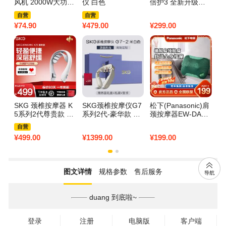
风机 2000W大功率
仪 白色
倍护3 全新升级款
礼
5档恒温护发冷热风
肩颈部按摩仪热敷
按
自营
自营
护发 家用发廊 过热
脖子低频脉冲护颈
捏
¥
74.90
¥
479.00
¥
299.00
¥
4
保护吹风筒KF-888
仪
峰
8
枕
工
SKG 颈椎按摩器 K
SKG颈椎按摩仪G7
松下(Panasonic)肩
妙
5系列2代尊贵款 颈
系列2代-豪华款 G7
颈按摩器EW-DA60
礼
部按摩仪脖子肩颈
二代米金色-尊享蓝
墨绿色
按
自营
护颈仪热敷电脉冲
礼盒
捏
¥
499.00
¥
1399.00
¥
199.00
¥
4
颈椎按摩仪
叶
枕
工
图文详情
规格参数
售后服务
duang 到底啦~
登录
注册
电脑版
客户端