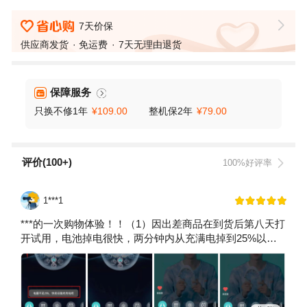
7天价保
供应商发货
免运费
7天无理由退货
保障服务
只换不修1年
整机保2年
¥109.00
¥79.00
评价(100+)
100%好评率
1***1
***的一次购物体验！！（1）因出差商品在到货后第八天打
开试用，电池掉电很快，两分钟内从充满电掉到25%以下
强制关机。买了他家产品的小伙伴一定注意看看掉电情
况。商家一开始拒绝承认有问题，变着法让我拍视频证
明，完全就是在搪塞。并且以过了7天无理由退货为理由拒
绝退货。质量有严重问题不是无理由好吧？？（2）投诉后