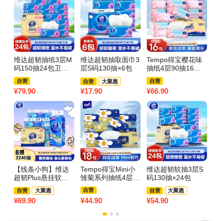
维达超韧抽纸3层M
维达超韧抽取面巾3
Tempo得宝樱花味
维
码150抽24包卫生
层S码130抽×6包
抽纸4层90抽16包
码
纸 家用实惠装餐巾
卫生纸 家用实惠装
纸
自营
自营
自营
大聚惠
纸面巾纸卫生纸纸
有香餐巾纸面巾纸
纸
¥
79.90
¥
17.90
¥
66.90
¥
4
巾(新旧包装交替发
卫生纸纸巾(整箱销
巾
货)
售)(新旧包装交替发
包
货)
【线条小狗】维达
Tempo得宝Mini小
维达超韧软抽3层S
维
超韧Plus悬挂软抽3
雏菊系列抽纸4层80
码130抽×24包
棉
层M码280抽×8提
抽18包卫生纸 家用
×
自营
自营
大聚惠
自营
大聚惠
实惠装无香餐巾纸
¥
69.90
¥
44.90
¥
54.90
¥
1
面巾纸卫生纸纸巾
(整箱销售)