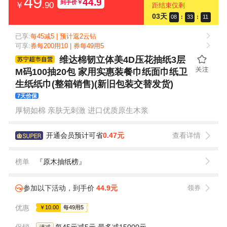
49
44.9
到手价
￥
￥
.90
距结束仅剩
03天
08
:
33
:
11
已享:
每45减5 | 预计返2云钻
可享:
券每200用10 | 券每49用5
维达棉韧立体美4D压花抽纸3层
M码100抽20包 家用实惠装餐巾纸面巾纸卫
生纸纸巾(整箱销售)(新旧包装交替发货)
7天价保
厚韧如棉 亲肤无刺激 进口优质原生木浆
开通会员预计可省
0.47元
查看详情
榜单
『原木抽纸榜』
参加以下活动，到手价
44.9元
领券
优惠
￥10.00
每49用5
促销
每45元减5元,最多减15000元
满减