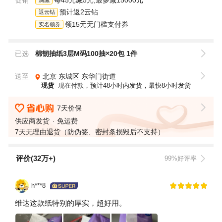
预计返2云钻
返云钻
领15元无门槛支付券
实名领券
已选
棉韧抽纸3层M码100抽×20包 1件
送至
北京
东城区
东华门街道
现货
现在付款，预计48小时内发货，最快8小时发货
7天价保
供应商发货
免运费
7天无理由退货（防伪签、密封条损毁后不支持）
评价(32万+)
99%好评率
h***8
维达这款纸特别的厚实，超好用。